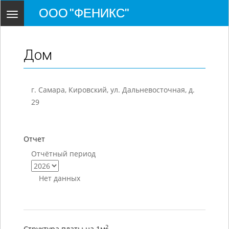
ООО "ФЕНИКС"
Toggle
navigation
Дом
г. Самара, Кировский, ул. Дальневосточная, д.
29
Отчет
Отчётный период
Нет данных
2
Структура платы на 1м