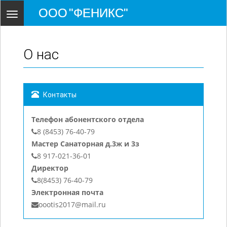
ООО "ФЕНИКС"
Toggle
navigation
О нас
Контакты
Телефон абонентского отдела
8 (8453) 76-40-79
Мастер Санаторная д.3ж и 3з
8 917-021-36-01
Директор
8(8453) 76-40-79
Электронная почта
oootis2017@mail.ru